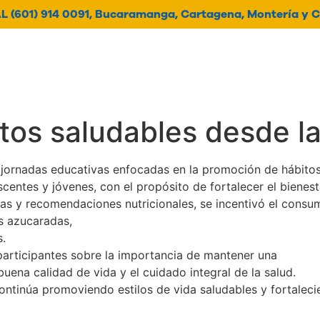
 (601) 914 0091, Bucaramanga, Cartagena, Montería y C
oticias
Contacto
Histori
os saludables desde la
 jornadas educativas enfocadas en la promoción de hábito
escentes y jóvenes, con el propósito de fortalecer el biene
as y recomendaciones nutricionales, se incentivó el consum
as azucaradas,
.
 participantes sobre la importancia de mantener una
ena calidad de vida y el cuidado integral de la salud.
 continúa promoviendo estilos de vida saludables y fortale