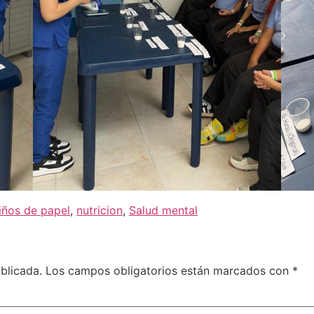
iños de papel
,
nutricion
,
Salud mental
blicada.
Los campos obligatorios están marcados con
*