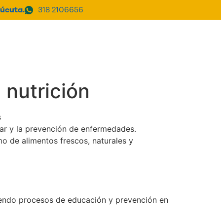
úcuta.
318 2106656
a Clínica
PQRSF
Donar
 nutrición
s
star y la prevención de enfermedades.
o de alimentos frescos, naturales y
ciendo procesos de educación y prevención en