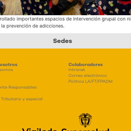
ollado importantes espacios de intervención grupal con ni
 la prevención de adicciones.
Sedes
osotros
Colaboradores
 somos
Intranet
Correo electrónico
Política LA/FT/FPADM
nte Responsables
Tributario y especial