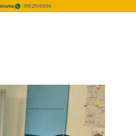
úcuta.
318 2106656
a Clínica
PQRSF
Donar