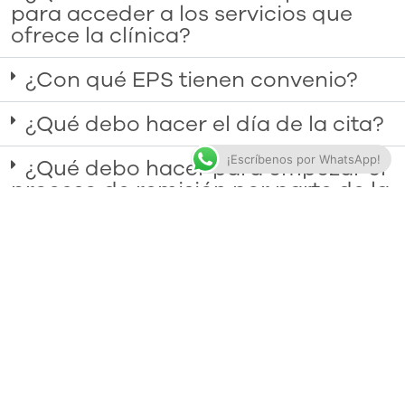
para acceder a los servicios que
ofrece la clínica?
¿Con qué EPS tienen convenio?
¿Qué debo hacer el día de la cita?
¡Escríbenos por WhatsApp!
¿Qué debo hacer para empezar el
proceso de remisión por parte de la
EPS?
Si la cita es por convenio de EPS y
no por cita particular ¿Debo pagar
algo?
Tengo un familiar que tiene
problemas, quiero ayudarlo, pero
no sé que EPS tiene él ¿A qué