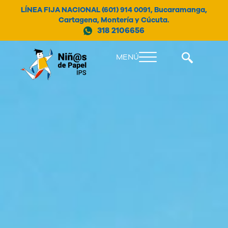
LÍNEA FIJA NACIONAL (601) 914 0091, Bucaramanga,
Cartagena, Montería y Cúcuta.
318 2106656
MENÚ