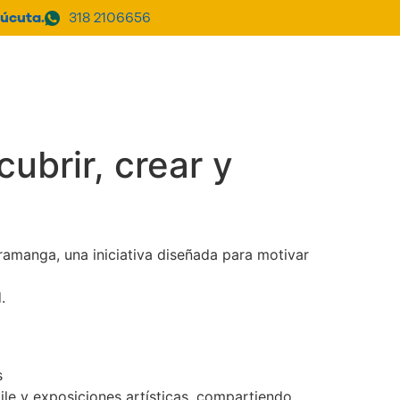
úcuta.
318 2106656
a Clínica
PQRSF
Donar
ubrir, crear y
ramanga, una iniciativa diseñada para motivar
.
s
ile y exposiciones artísticas, compartiendo