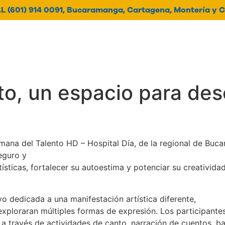
 (601) 914 0091, Bucaramanga, Cartagena, Montería y C
oticias
Contacto
Histori
o, un espacio para desc
emana del Talento HD – Hospital Día, de la regional de Buca
eguro y
tísticas, fortalecer su autoestima y potenciar su creatividad
o dedicada a una manifestación artística diferente,
exploraran múltiples formas de expresión. Los participante
a través de actividades de canto, narración de cuentos, ba