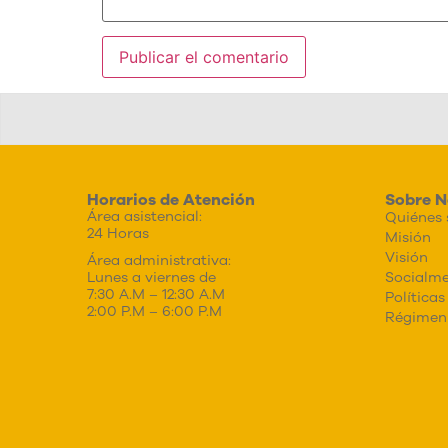
Horarios de Atención
Sobre N
Área asistencial:
Quiénes
24 Horas
Misión
Visión
Área administrativa:
Socialme
Lunes a viernes de
7:30 A.M – 12:30 A.M
Políticas
2:00 P.M – 6:00 P.M
Régimen 