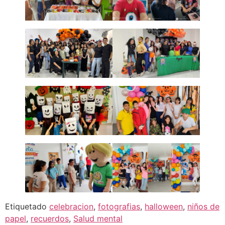
Etiquetado
celebracion
,
fotografias
,
halloween
,
niños de
papel
,
recuerdos
,
Salud mental