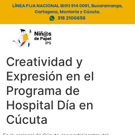
LÍNEA FIJA NACIONAL (601) 914 0091, Bucaramanga,
Cartagena, Montería y Cúcuta.
318 2106656
MENÚ
Creatividad y
Expresión en el
Programa de
Hospital Día en
Cúcuta