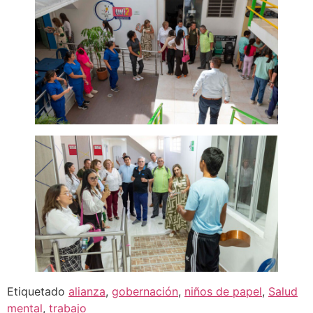
Etiquetado
alianza
,
gobernación
,
niños de papel
,
Salud
mental
,
trabajo