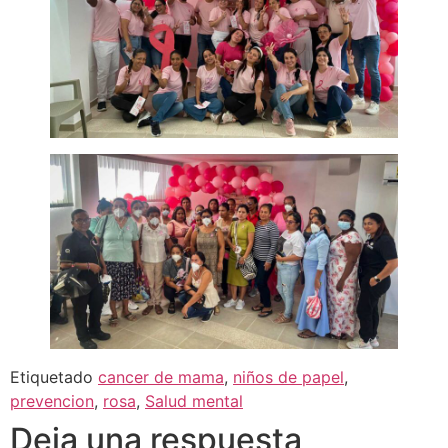
Etiquetado
cancer de mama
,
niños de papel
,
prevencion
,
rosa
,
Salud mental
Deja una respuesta