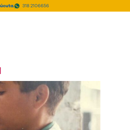
úcuta.
318 2106656
a Clínica
PQRSF
Donar
l