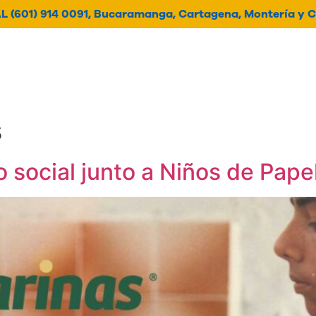
 (601) 914 0091, Bucaramanga, Cartagena, Montería y C
oticias
Contacto
Histori
s
social junto a Niños de Pape