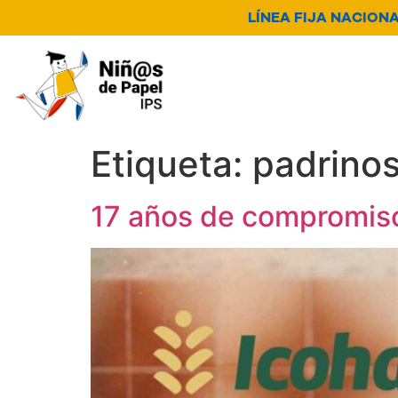
LÍNEA FIJA NACIONAL
Nosotros
Servicios
N
Canal de denuncia
Etiqueta:
padrino
17 años de compromiso 