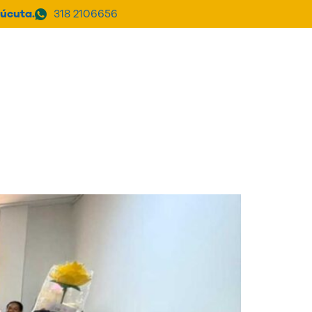
úcuta.
318 2106656
a Clínica
PQRSF
Donar