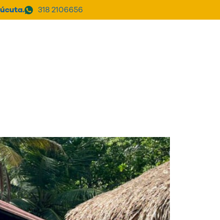
úcuta.
318 2106656
a Clínica
PQRSF
Donar