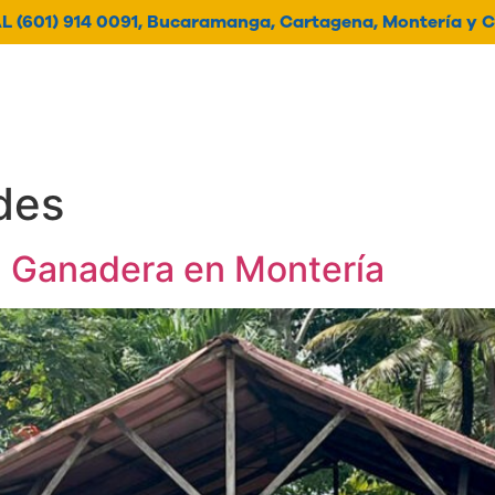
 (601) 914 0091, Bucaramanga, Cartagena, Montería y C
oticias
Contacto
Histori
des
ia Ganadera en Montería